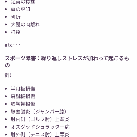
足首の捻挫
肩の脱臼
骨折
大腿の肉離れ
打撲
etc･･･
スポーツ障害：繰り返しストレスが加わって起こるも
の
例）
半月板損傷
肩腱板損傷
膝靭帯損傷
膝蓋腱炎（ジャンパー膝）
肘内側（ゴルフ肘）上顆炎
オスグッドシュラッター病
肘外側（テニス肘）上顆炎