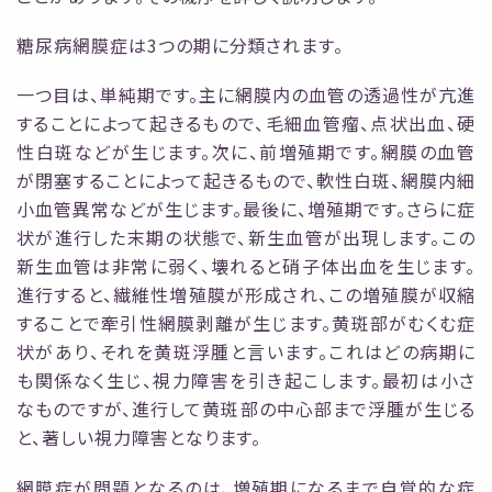
糖尿病網膜症は3つの期に分類されます。
一つ目は、単純期です。主に網膜内の血管の透過
性が亢進
することによって起きるもので、毛細血管瘤、点状出血、硬
性白斑などが生じます。次
に、前増殖期です。網膜の血管
が閉塞することによって起きるもので、軟性白斑、網膜内細
小血
管異常などが生じます。最後に、増殖期です。さらに症
状が進行した末期の状態で、新生血管が
出現します。この
新生血管は非常に弱く、壊れると硝子体出血を生じます。
進行すると、繊維性増
殖膜が形成され、この増殖膜が収縮
することで牽引性網膜剥離が生じます。
黄斑部がむくむ症
状があり、それを黄斑浮腫と言います。これはどの病期に
も関係なく生じ、視
力障害を引き起こします。最初は小さ
なものですが、進行して黄斑部の中心部まで浮腫が生じる
と、著しい視力障害となります。
網膜症が問題となるのは、増殖期になるまで自覚的な症